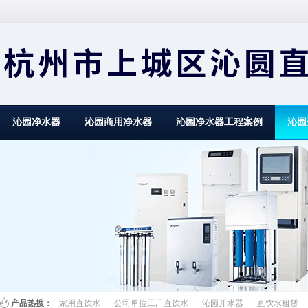
沁园净水器
沁园商用净水器
沁园净水器工程案例
沁园
直饮水解决方案
校园直饮水
百叶窗图片
产品热搜：
家用直饮水
公司单位工厂直饮水
沁园开水器
直饮水租赁