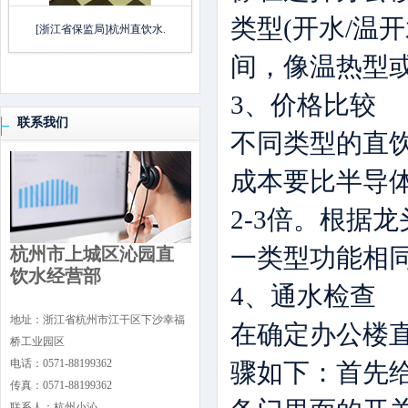
类型(开水/温
[浙江省保监局]杭州直饮水.
间，像温热型或
3、价格比较
联系我们
不同类型的直
成本要比半导
2-3倍。根据
一类型功能相
杭州市上城区沁园直
饮水经营部
4、通水检查
地址：浙江省杭州市江干区下沙幸福
在确定办公楼
桥工业园区
电话：0571-88199362
骤如下：首先
传真：0571-88199362
联系人：杭州小沁