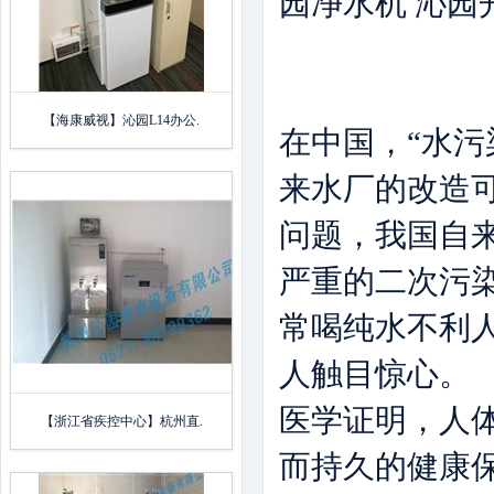
园净水机 沁园
【海康威视】沁园L14办公.
在中国，“水
来水厂的改造
问题，我国自
严重的二次污
常喝纯水不利
人触目惊心。
医学证明，人体
【浙江省疾控中心】杭州直.
而持久的健康